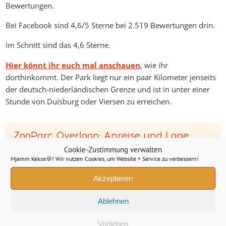
Bewertungen.
Bei Facebook sind 4,6/5 Sterne bei 2.519 Bewertungen drin.
Im Schnitt sind das 4,6 Sterne.
Hier könnt ihr euch mal anschauen
, wie ihr
dorthinkommt. Der Park liegt nur ein paar Kilometer jenseits
der deutsch-niederländischen Grenze und ist in unter einer
Stunde von Duisburg oder Viersen zu erreichen.
ZooParc Overloon: Anreise und Lage
Cookie-Zustimmung verwalten
Mjamm Kekse🍪! Wir nutzen Cookies, um Website + Service zu verbessern!
In der Nähe des Parks findet ihr die holländischen Städte
Nijmegen (mit einer wunderschönen Altstadt) und Venlo
Akzeptieren
(bekannt für den Kaffeetourismus) – hier lohnt es sich also,
i
nochmal anzuhalten und den Tag vielleicht bei Frikandel und
Ablehnen
Pommes ausklingen zu lassen.
Vorlieben