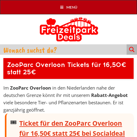
MENÜ
ZooParc Overloon Tickets für 16,50€
statt 25€
Im
ZooParc Overloon
in den Niederlanden nahe der
deutschen Grenze könnt ihr mit unserem
Rabatt-Angebot
viele besondere Tier- und Pflanzenarten bestaunen. Er ist
ganzjährig geöffnet.
Ticket für den ZooParc Overloon
für 16,50€ statt 25€ bei Socialdeal