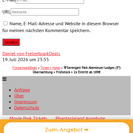
URL
Name, E-Mail-Adresse und Website in diesem Browser
für meinen nächsten Kommentar speichern.
Daniel von FreizeitparkDeals
19. Juli 2026 um 23:55
FreizeitparkDeals
»
Ticket + Hotel
»
🦒Serengeti Park Abenteuer-Lodges (3*):
Übernachtung + Frühstück + 2x Eintritt ab 189€
Anfrage
Über
Impressum
Datenschutz
Movie Park Tickets
Phantasialand Angebote
Plopsaland Deutschland Gutschein
Disneyland Paris Tickets
Zum Angebot ➡
Disneyland Übernachtung
News
Google Analytics