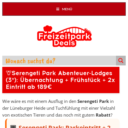
MENÜ
🦒Serengeti Park Abenteuer-Lodges
(3*): Übernachtung + Frühstück + 2x
Eintritt ab 189€
Wie wäre es mit einem Ausflug in den
Serengeti Park
in
der Lüneburger Heide und Tuchfühlung mit einer Vielzahl
von exotischen Tieren und das noch mit gutem
Rabatt
?
Serengeti Park: Parkeintritt + 2