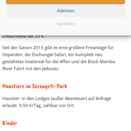
i
Inklusive: Übernachtung, Frühstück, Eintritt, Bettwäsche,
Ablehnen
Handtücher, Endreinigung.
Vorlieben
Der Eintritt in den Park für Kinder liegt regulär bei 24 €, für
Erwachsene bei 29 €.
Seit der Saison 2015 gibt es eine größere Freianlage für
Geparden, die Dschungel-Safari, ein komplett neu
gestaltetes Inselareal für die Affen und die Black Mamba
River Fahrt mit den Jetboats.
Haustiere im Serengeti-Park
Haustier: in den Lodges (außer Abenteuer) auf Anfrage
erlaubt. 9,50 €/Tag, zahlbar vor Ort.
Kinder