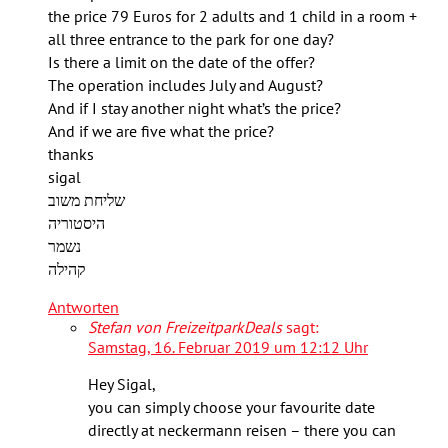
the price 79 Euros for 2 adults and 1 child in a room +
all three entrance to the park for one day?
Is there a limit on the date of the offer?
The operation includes July and August?
And if I stay another night what’s the price?
And if we are five what the price?
thanks
sigal
שליחת משוב
היסטוריה
נשמר
קהילה
Antworten
Stefan von FreizeitparkDeals
sagt:
Samstag, 16. Februar 2019 um 12:12 Uhr
Hey Sigal,
you can simply choose your favourite date
directly at neckermann reisen – there you can