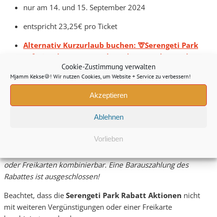
nur am 14. und 15. September 2024
entspricht 23,25€ pro Ticket
Alternativ Kurzurlaub buchen: 🦒Serengeti Park
Safari Lodges (3*) + Frühstück + Tageskarte ab
Cookie-Zustimmung verwalten
93€
Mjamm Kekse🍪! Wir nutzen Cookies, um Website + Service zu verbessern!
Erlebt am
14. & 15. Sepfember 2024
jede Menge Action,
Akzeptieren
tierische Abenteuer und ein mega Geburstagsprogramm –
i
und das zum halben Preis! Einfach den Satz „Auf weitere 50
Ablehnen
Jahre!“ an der Kasse sagen und es gibt
50% Rabatt auf das
reguläre Tagesticket!
Vorlieben
*Die Rabatt-Aktion ist nicht mit weiteren Ermäßigungen
oder Freikarten kombinierbar. Eine Barauszahlung des
Rabattes ist ausgeschlossen!
Beachtet, dass die
Serengeti Park Rabatt Aktionen
nicht
mit weiteren Vergünstigungen oder einer Freikarte