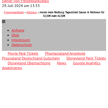
Daniel von FreizeitparkDeals
29. Juli 2024 um 13:33
FreizeitparkDeals
»
Wellness
»
monte mare Bedburg: Tagesticket Sauna- & Wellness für
32,50€ statt 42,50€
Anfrage
Über
Impressum
Datenschutz
Movie Park Tickets
Phantasialand Angebote
Plopsaland Deutschland Gutschein
Disneyland Paris Tickets
Disneyland Übernachtung
News
Google Analytics
deaktivieren