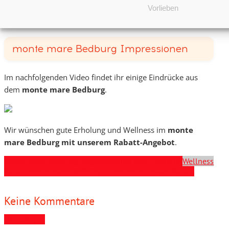
Sterne drin. Bei Facebook vergeben die Kundinnen und
Vorlieben
Kunden 4,4/5 Sterne.
monte mare Bedburg Impressionen
Im nachfolgenden Video findet ihr einige Eindrücke aus
dem
monte mare Bedburg
.
Wir wünschen gute Erholung und Wellness im
monte
mare Bedburg mit unserem Rabatt-Angebot
.
monte mare Bedburg Angebot
monte Mare Bedburg
Wellness
Rabatt
monte mare Bedburg Tickets
monte mare Rabatt
Keine Kommentare
Hinzufügen