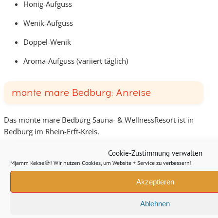
Honig-Aufguss
Wenik-Aufguss
Doppel-Wenik
Aroma-Aufguss (variiert täglich)
monte mare Bedburg: Anreise
Das monte mare Bedburg Sauna- & WellnessResort ist in
Bedburg im Rhein-Erft-Kreis.
Die Anschrift lautet Monte-Mare-Weg 1, 50181 Bedburg.
Cookie-Zustimmung verwalten
Mjamm Kekse🍪! Wir nutzen Cookies, um Website + Service zu verbessern!
monte mare Bedburg Bewertungen
Akzeptieren
Ablehnen
In über 1.600 Rezensionen sind bei Google gute 4,3/5