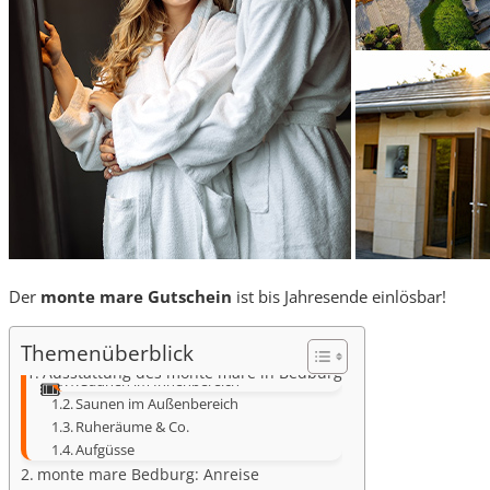
Der
monte mare Gutschein
ist bis Jahresende einlösbar!
Themenüberblick
Ausstattung des monte mare in Bedburg
Saunen im Innenbereich
Saunen im Außenbereich
Ruheräume & Co.
Aufgüsse
monte mare Bedburg: Anreise