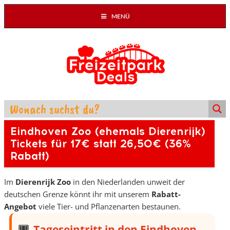
MENÜ
Eindhoven Zoo (ehemals Dierenrijk)
Tickets für 17€ statt 26,50€ (36%
Rabatt)
Im
Dierenrijk Zoo
in den Niederlanden unweit der
deutschen Grenze könnt ihr mit unserem
Rabatt-
Angebot
viele Tier- und Pflanzenarten bestaunen.
Tageseintritt in den Eindhoven