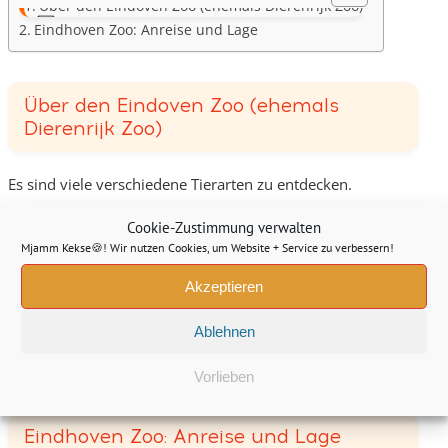
Über den Eindoven Zoo (ehemals Dierenrijk Zoo)
Eindhoven Zoo: Anreise und Lage
Über den Eindoven Zoo (ehemals
Dierenrijk Zoo)
Es sind viele verschiedene Tierarten zu entdecken.
Der
Dierenrijk Zoo erhält bei Google gute 4,4/5 Sterne
.
Cookie-Zustimmung verwalten
Hier könnt ihr euch mal bei Google Maps anschauen
,
Mjamm Kekse🍪! Wir nutzen Cookies, um Website + Service zu verbessern!
wie ihr dorthin kommt.
Akzeptieren
i
Hier noch ein paar Impressionen:
Ablehnen
Vorlieben
Eindhoven Zoo: Anreise und Lage