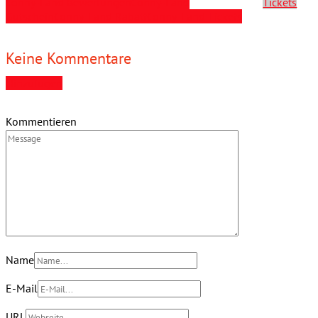
Conny-Land Bewertungen
Conny-Land
Tickets
Gutschein
Conny-Land Rabatt
Conny-Land Tickets
Keine Kommentare
Hinzufügen
Kommentieren
Name
E-Mail
URL