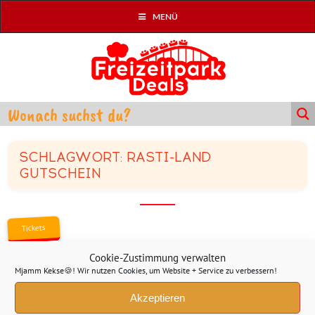
MENÜ
SCHLAGWORT: RASTI-LAND
GUTSCHEIN
Tickets
Cookie-Zustimmung verwalten
Rasti-Land: 5€ Rabatt auf den
Mjamm Kekse🍪! Wir nutzen Cookies, um Website + Service zu verbessern!
Eintrittspreis dank Coupon
Akzeptieren
MÄRZ 25, 2023