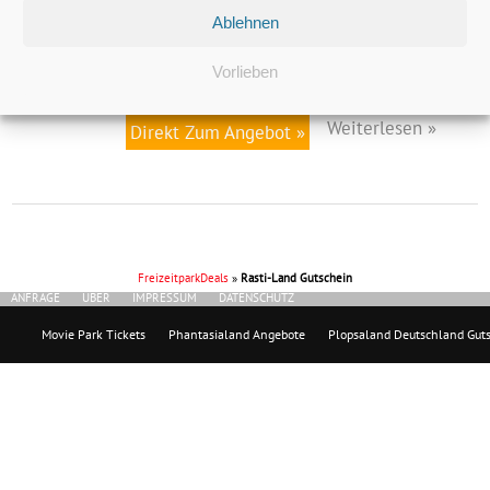
Ihr wollt gerne in den Osterferien ins Rasti-Land? Dann holt euch direkt
Ablehnen
beim Rasti-Land den passenden Gutschein: Rasti-Land: 5€ Rabatt auf
den Eintrittspreis dank Coupon – ✂️ Coupon hier herunterladen –
Vorlieben
📅 Gutschein einlösbar bis 11. ...
Weiterlesen »
Direkt Zum Angebot »
FreizeitparkDeals
»
Rasti-Land Gutschein
ANFRAGE
ÜBER
IMPRESSUM
DATENSCHUTZ
Movie Park Tickets
Phantasialand Angebote
Plopsaland Deutschland Gut