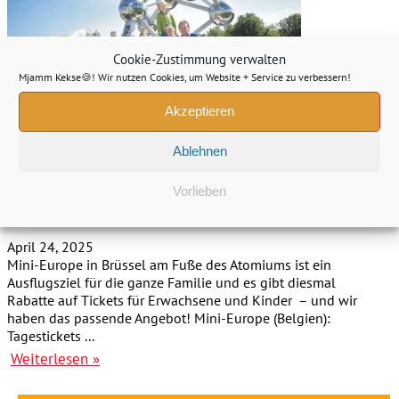
Cookie-Zustimmung verwalten
Mjamm Kekse🍪! Wir nutzen Cookies, um Website + Service zu verbessern!
Akzeptieren
Ablehnen
Mini-Europe (Belgien): Tagestickets ab 19€
Vorlieben
statt 23,50€
April 24, 2025
Mini-Europe in Brüssel am Fuße des Atomiums ist ein
Ausflugsziel für die ganze Familie und es gibt diesmal
Rabatte auf Tickets für Erwachsene und Kinder – und wir
haben das passende Angebot! Mini-Europe (Belgien):
Tagestickets ...
Weiterlesen »