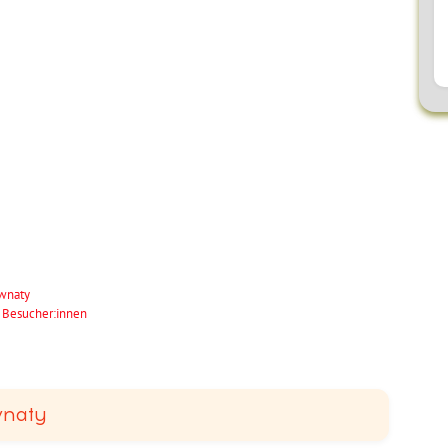
wnaty
 Besucher:innen
wnaty