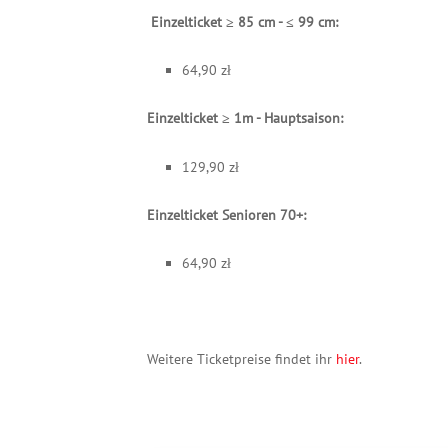
Einzelticket ≥ 85 cm - ≤ 99 cm:
64,90
zł
Einzelticket ≥ 1m - Hauptsaison:
129,90
zł
Einzelticket Senioren 70+:
64,90
zł
Weitere Ticketpreise findet ihr
hier
.