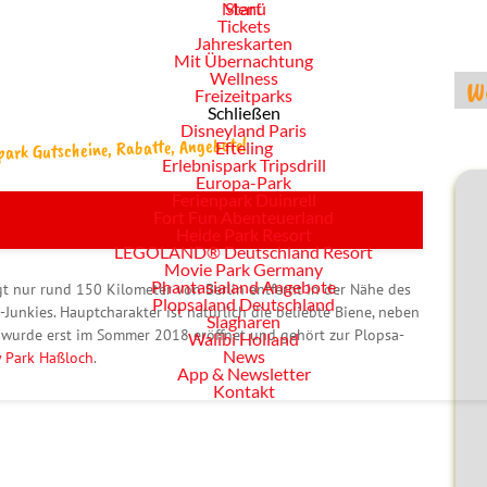
Menü
Start
Tickets
Jahreskarten
Mit Übernachtung
Wellness
Freizeitparks
Schließen
Disneyland Paris
tpark Gutscheine, Rabatte, Angebote!
Efteling
Erlebnispark Tripsdrill
Europa-Park
Ferienpark Duinrell
Fort Fun Abenteuerland
Heide Park Resort
LEGOLAND® Deutschland Resort
Movie Park Germany
Phantasialand Angebote
gt nur rund 150 Kilometer von Berlin entfernt in der Nähe des
Plopsaland Deutschland
-Junkies. Hauptcharakter ist natürlich die beliebte Biene, neben
Slagharen
Er wurde erst im Sommer 2018 eröffnet und gehört zur Plopsa-
Walibi Holland
News
y Park Haßloch
.
App & Newsletter
Kontakt