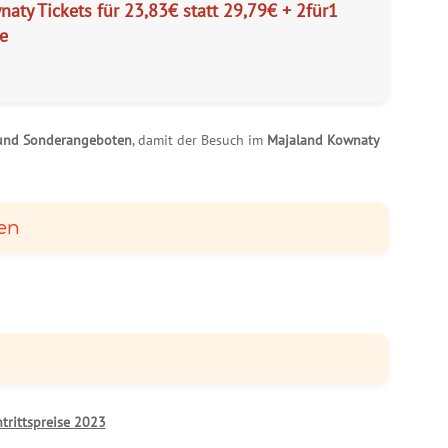
aty Tickets für 23,83€ statt 29,79€ + 2für1
e
 und Sonderangeboten
, damit der Besuch im
Majaland Kownaty
en
ntrittspreise 2023