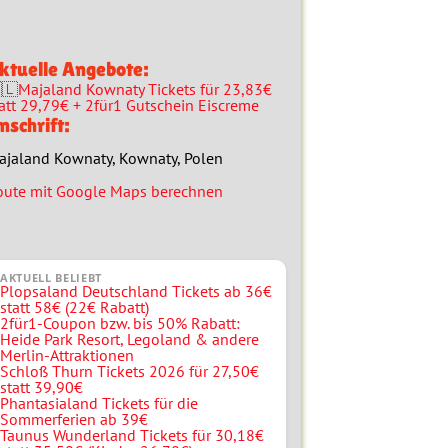
ktuelle Angebote:
🇱Majaland Kownaty Tickets für 23,83€
att 29,79€ + 2für1 Gutschein Eiscreme
nschrift:
ajaland Kownaty, Kownaty, Polen
oute mit Google Maps berechnen
AKTUELL BELIEBT
Plopsaland Deutschland Tickets ab 36€
statt 58€ (22€ Rabatt)
2für1-Coupon bzw. bis 50% Rabatt:
Heide Park Resort, Legoland & andere
Merlin-Attraktionen
Schloß Thurn Tickets 2026 für 27,50€
statt 39,90€
Phantasialand Tickets für die
Sommerferien ab 39€
Taunus Wunderland Tickets für 30,18€