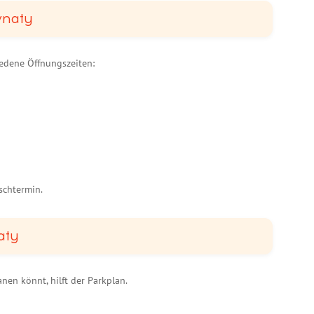
wnaty
iedene Öffnungszeiten:
chtermin.
aty
nen könnt, hilft der Parkplan.