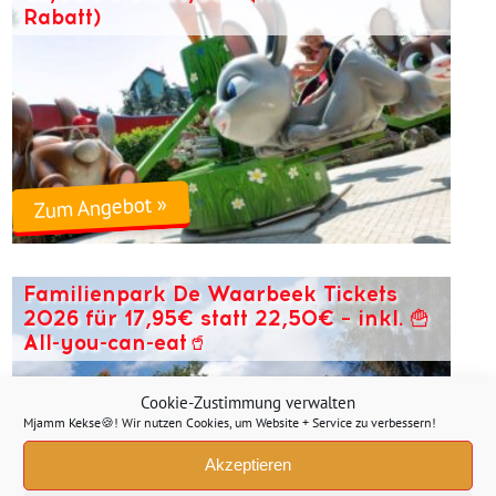
Rabatt)
Zum Angebot »
Familienpark De Waarbeek Tickets
2026 für 17,95€ statt 22,50€ – inkl. 🍟
All-you-can-eat🥤
Cookie-Zustimmung verwalten
Mjamm Kekse🍪! Wir nutzen Cookies, um Website + Service zu verbessern!
Akzeptieren