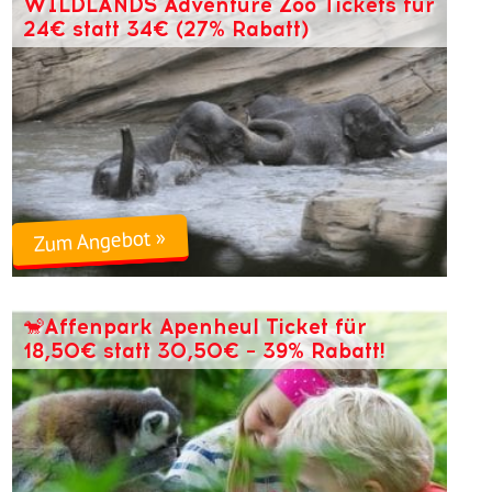
WILDLANDS Adventure Zoo Tickets für
24€ statt 34€ (27% Rabatt)
Zum Angebot »
🐒Affenpark Apenheul Ticket für
18,50€ statt 30,50€ – 39% Rabatt!