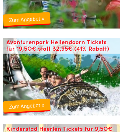
Zum Angebot »
Avonturenpark Hellendoorn Tickets
für 19,50€ statt 32,95€ (41% Rabatt)
Zum Angebot »
Kinderstad Heerlen Tickets für 9,50€