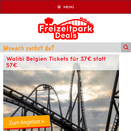
MENÜ
Walibi Belgien Tickets für 37€ statt
57€
Zum Angebot »