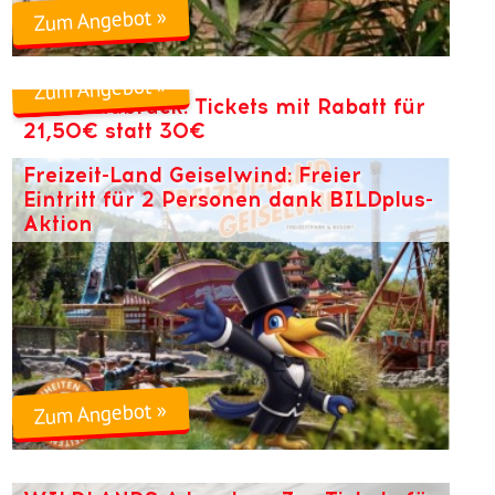
Zum Angebot »
Zum Angebot »
Zoo Osnabrück: Tickets mit Rabatt für
21,50€ statt 30€
Freizeit-Land Geiselwind: Freier
Eintritt für 2 Personen dank BILDplus-
Aktion
Zum Angebot »