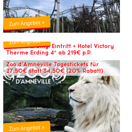
Zum Angebot »
Zum Angebot »
Therme Erding: Eintritt + Hotel Victory
Therme Erding 4* ab 219€ p.P.
Zoo d’Amnéville Tagestickets für
27,50€ statt 34,50€ (20% Rabatt)
Zum Angebot »