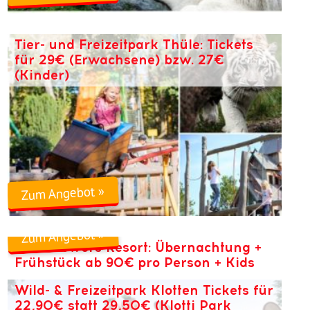
Tier- und Freizeitpark Thüle: Tickets
für 29€ (Erwachsene) bzw. 27€
(Kinder)
Zum Angebot »
Zum Angebot »
Alton Towers Resort: Übernachtung +
Frühstück ab 90€ pro Person + Kids
Swim Free Summer Sale
Wild- & Freizeitpark Klotten Tickets für
22,90€ statt 29,50€ (Klotti Park