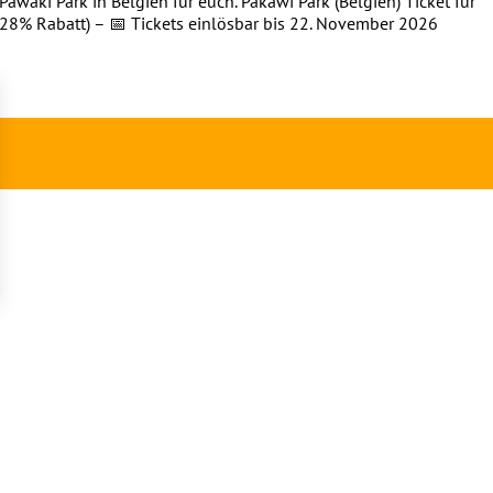
awaki Park in Belgien für euch. Pakawi Park (Belgien) Ticket für
(28% Rabatt) – 📅 Tickets einlösbar bis 22. November 2026