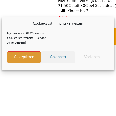
Hier kommt ein Angebot für den P
21,50€ statt 30€ bei Socialdeal 
👶🏽 Kinder bis 3 ...
Weiterlesen »
Cookie-Zustimmung verwalten
Mjamm Kekse🍪! Wir nutzen
Direkt zum Angebot »
Cookies, um Website + Service
zu verbessern!
Akzeptieren
Ablehnen
Vorlieben