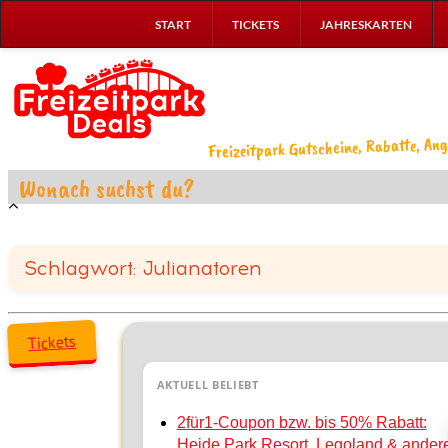
START
TICKETS
JAHRESKARTEN
Freizeitpark Gutscheine, Rabatte, Ang
Schlagwort: Julianatoren
Tickets
AKTUELL BELIEBT
2für1-Coupon bzw. bis 50% Rabatt:
Heide Park Resort, Legoland & ander