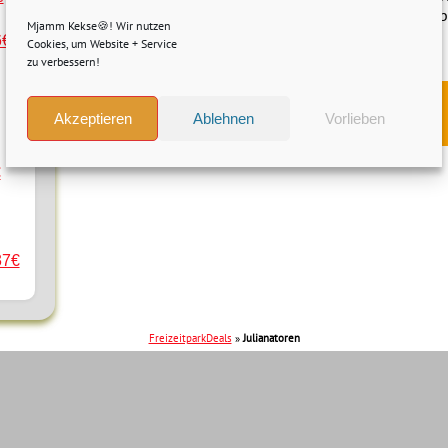
Tickets für 19,95€ statt 32,50€ be
Mjamm Kekse🍪! Wir nutzen
Weiterlesen »
6€
Cookies, um Website + Service
zu verbessern!
Direkt zum Angebot »
Akzeptieren
Ablehnen
Vorlieben
€
37€
FreizeitparkDeals
»
Julianatoren