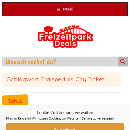
MENÜ
Schlagwort: Fraispertuis City Ticket
Tickets
Cookie-Zustimmung verwalten
Mjamm Kekse🍪! Wir nutzen Cookies, um Website + Service zu verbessern!
Fraispertuis City Tickets für 22€
Akzeptieren