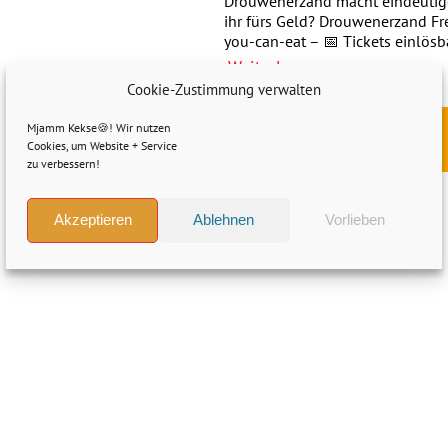
Drouwenerzand macht eindeutige 
ihr fürs Geld? Drouwenerzand Freiz
you-can-eat – 📅 Tickets einlösba
Weiterlesen »
Cookie-Zustimmung verwalten
Mjamm Kekse🍪! Wir nutzen
Direkt zum Angebot »
Cookies, um Website + Service
zu verbessern!
Akzeptieren
Ablehnen
Vorlieben