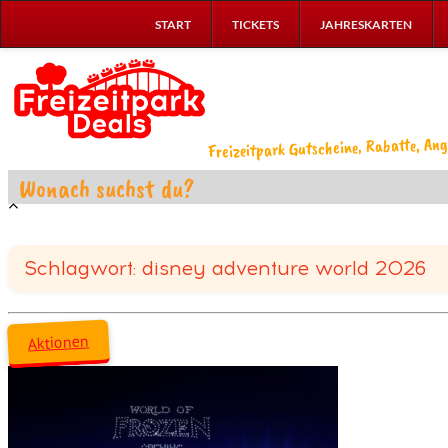
START
TICKETS
JAHRESKARTEN
Freizeitpark Gutscheine, Rabatte, Ang
Schlagwort: disney adventure world 2026
Aktionen