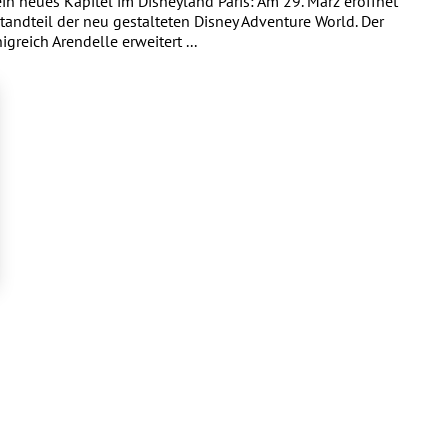
n neues Kapitel im Disneyland Paris: Am 29. März eröffnet
standteil der neu gestalteten Disney Adventure World. Der
reich Arendelle erweitert ...