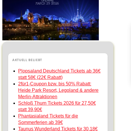
AKTUELL BELIEBT
Plopsaland Deutschland Tickets ab 36€
statt 58€ (22€ Rabatt)
2für1-Coupon bzw. bis 50% Rabatt:
Heide Park Resort, Legoland & andere
Merlin-Attraktionen
Schloß Thurn Tickets 2026 für 27,50€
statt 39,90€
Phantasialand Tickets für die
Sommerferien ab 39€
Taunus Wunderland Tickets für 30,18€