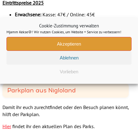
Eintrittspreise 2025
Erwachsene:
Kasse: 47€ / Online: 45€
Kinder unter 12 Jahren:
Kasse: 44€ / Online: 42€
Cookie-Zustimmung verwalten
Senioren über 60 Jahren:
Kasse: 44€ / Online: 42€
Mjamm Kekse🍪! Wir nutzen Cookies, um Website + Service zu verbessern!
Akzeptieren
Öffnungszeiten Nigloland
Ablehnen
Der Park ist täglich mindestens von 10 bis 17:30 Uhr
geöffnet, in der Hauptsaison auch bis 19 Uhr.
Vorlieben
Parkplan aus Nigloland
Damit ihr euch zurechtfindet oder den Besuch planen könnt,
hilft der Parkplan.
Hier
findet ihr den aktuellen Plan des Parks.