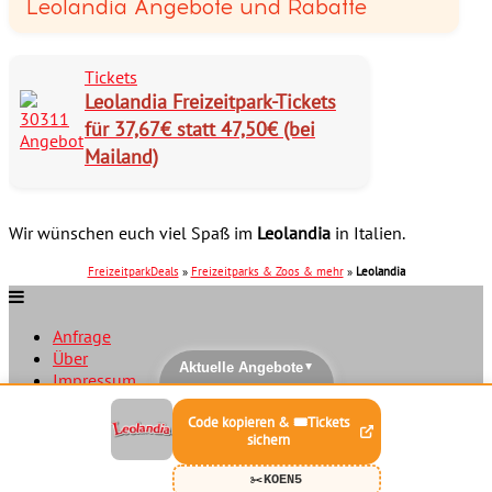
Leolandia Angebote und Rabatte
Tickets
Leolandia Freizeitpark-Tickets
für 37,67€ statt 47,50€ (bei
Mailand)
Wir wünschen euch viel Spaß im
Leolandia
in Italien.
FreizeitparkDeals
»
Freizeitparks & Zoos & mehr
»
Leolandia
Anfrage
Über
Aktuelle Angebote
▲
Impressum
Datenschutz
Code kopieren & 🎟️Tickets
Movie Park Tickets
Phantasialand Angebote
sichern
Plopsaland Deutschland Gutschein
Disneyland Paris Tickets
✂️
KOEN5
Disneyland Übernachtung
News
Google Analytics