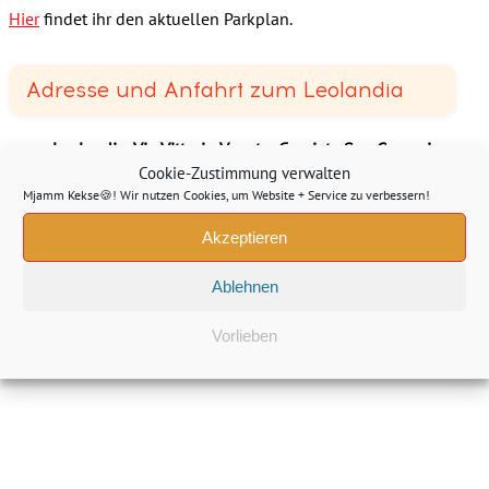
Hier
findet ihr den aktuellen Parkplan.
Adresse und Anfahrt zum Leolandia
Leolandia, Via Vittorio Veneto, Capriate San Gervasio,
Bergamo, Italien
Cookie-Zustimmung verwalten
Route mit Google Maps berechnen
Mjamm Kekse🍪! Wir nutzen Cookies, um Website + Service zu verbessern!
Klicke hier, um Marketing-Cookies zu akzeptieren und die
Akzeptieren
Karte zu laden.
Ablehnen
Vorlieben