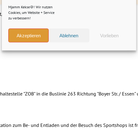
Mjamm Kekse🍪! Wir nutzen
Cookies, um Website + Service
 hier ein paar Infos dazu:
zu verbessern!
Akzeptieren
Ablehnen
Vorlieben
ltestelle "ZOB" in die Buslinie 263 Richtung "Boyer Str. / Essen" u
gstation zum Be- und Entladen und der Besuch des Sportshops ist fr