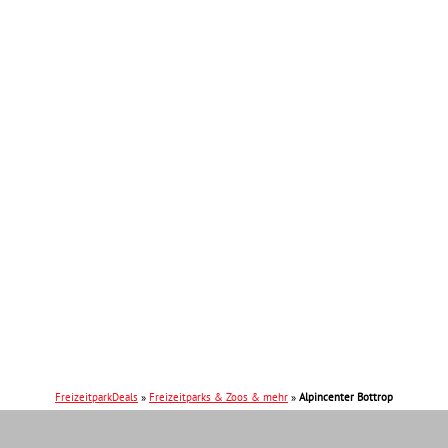
FreizeitparkDeals
»
Freizeitparks & Zoos & mehr
»
Alpincenter Bottrop