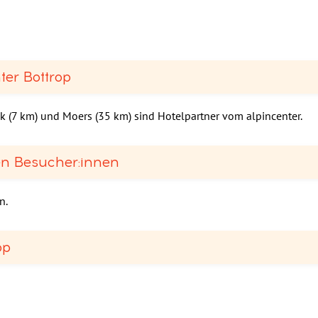
er Bottrop
 (7 km) und Moers (35 km) sind Hotelpartner vom alpincenter.
en Besucher:innen
n.
op