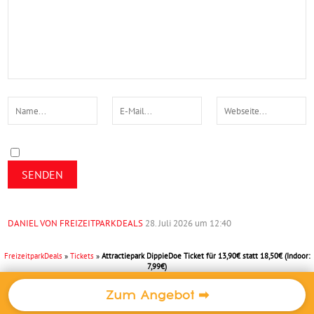
DANIEL VON FREIZEITPARKDEALS
28. Juli 2026 um 12:40
FreizeitparkDeals
»
Tickets
»
Attractiepark DippieDoe Ticket für 13,90€ statt 18,50€ (Indoor:
7,99€)
ANFRAGE
ÜBER
IMPRESSUM
DATENSCHUTZ
Zum Angebot ➡
Movie Park Tickets
Phantasialand Angebote
Plopsaland Deutschland Gut