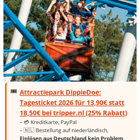
Attractiepark DippieDoe:
Tagesticket 2026 für 13,90€ statt
18,50€ bei tripper.nl (25% Rabatt)
– 💳 Kreditkarte, PayPal
– 🇳🇱 Bestellung auf niederländisch,
Einlösen aus Deutschland kein Problem