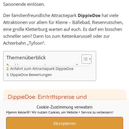
Saisonende einlösen.
Der familienfreundliche Attractiepark
DippieDoe
hat viele
Attraktionen vor allem für Kleine – Bällebad, Riesenrutschen,
eine große Kletterburg warten auf euch. Es darf ein bisschen
schneller sein? Dann los zum Kettenkarussell oder zur
Achterbahn „Tyfoon“.
Themenüberblick
DippieDoe: Eintrittspreise und Öffnungszeiten
Anfahrt zum Attractiepark DippieDoe
DippieDoe Bewertungen
DippieDoe: Eintrittspreise und
Öffnungszeiten
Cookie-Zustimmung verwalten
Mjamm Kekse🍪! Wir nutzen Cookies, um Website + Service zu verbessern!
Preise Saison 2026 - Outdoor bis Ende Oktober
Akzeptieren